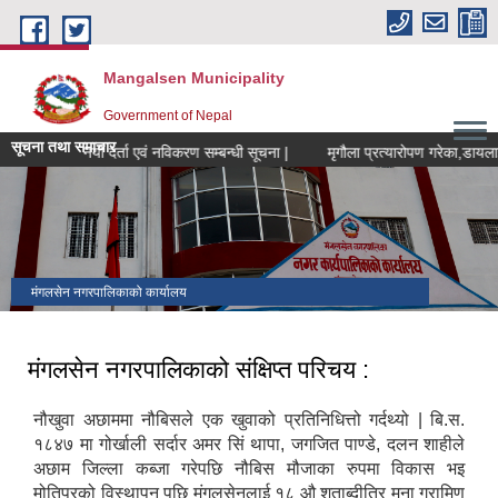
Skip to main content
Mangalsen Municipality
Government of Nepal
सूचना तथा समाचार
्म तथा समुह नयाँ दर्ता एवं नविकरण सम्बन्धी सूचना |
मंगलसेन नगरपालिकाको कार्यालय
मंगलसेन नगरपालिकाको संक्षिप्त परिचय :
नौखुवा अछाममा नौबिसले एक खुवाको प्रतिनिधित्तो गर्दथ्यो | बि.स.
१८४७ मा गोर्खाली सर्दार अमर सिं थापा, जगजित पाण्डे, दलन शाहीले
अछाम जिल्ला कब्जा गरेपछि नौबिस मौजाका रुपमा विकास भइ
मोतिपुरको विस्थापन पछि मंगलसेनलाई १८ औ शताब्दीतिर मना ग्रामिण