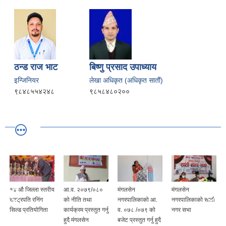
ठन्ड राज भाट
बिष्णु प्रसाद उपाध्याय
इन्जिनियर
लेखा अधिकृत (अधिकृत साताैं)
९८४८५५४२४८
९८५८४८०२००
१४ औ जिल्ला स्तरीय
आ.व. २०७९/०८०
मंगलसेन
मंगलसेन
रास्ट्रपति रनिंग
को नीति तथा
नगरपालिकाको आ.
नगरपालिकाको सातौं
सिल्ड प्रतियोगिता
कार्यक्रम प्रस्तुत गर्नु
व. ०७८ /०७९ को
नगर सभा
हुदै मंगलसेन
बजेट प्रस्तुत गर्नु हुदै