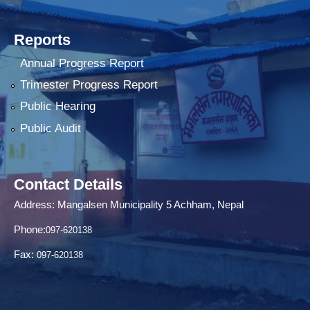
Reports
Annual Progress Report
Trimester Progress Report
Public Hearing
Public Audit
Contact Details
Address: Mangalsen Municipality 5 Achham, Nepal
Phone:
097-620138
Fax:
097-620138