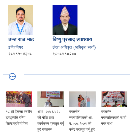
ठन्ड राज भाट
बिष्णु प्रसाद उपाध्याय
इन्जिनियर
लेखा अधिकृत (अधिकृत साताैं)
९८४८५५४२४८
९८५८४८०२००
१४ औ जिल्ला स्तरीय
आ.व. २०७९/०८०
मंगलसेन
मंगलसेन
रास्ट्रपति रनिंग
को नीति तथा
नगरपालिकाको आ.
नगरपालिकाको सातौं
सिल्ड प्रतियोगिता
कार्यक्रम प्रस्तुत गर्नु
व. ०७८ /०७९ को
नगर सभा
हुदै मंगलसेन
बजेट प्रस्तुत गर्नु हुदै