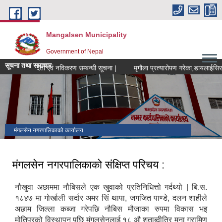
Skip to main content
Mangalsen Municipality
Government of Nepal
सूचना तथा समाचार
 समुह नयाँ दर्ता एवं नविकरण सम्बन्धी सूचना |
मंगलसेन नगरपालिकाको कार्यालय
मंगलसेन नगरपालिकाको संक्षिप्त परिचय :
नौखुवा अछाममा नौबिसले एक खुवाको प्रतिनिधित्तो गर्दथ्यो | बि.स.
१८४७ मा गोर्खाली सर्दार अमर सिं थापा, जगजित पाण्डे, दलन शाहीले
अछाम जिल्ला कब्जा गरेपछि नौबिस मौजाका रुपमा विकास भइ
मोतिपुरको विस्थापन पछि मंगलसेनलाई १८ औ शताब्दीतिर मना ग्रामिण