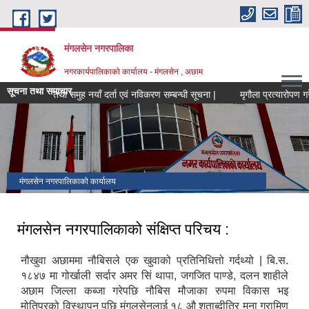
Skip to main content
मंगलसेन नगरपालिका
नगरकार्यपालिकाको कार्यालय - मंगलसेन , अछाम
सूचना तथा समाचार
ुपन्छी फार्म तथा समुह नयाँ दर्ता एवं नविकरण सम्बन्धी सूचना |
मंगलसेन नगरपालिकाको कार्यालय
मंगलसेन नगरपालिकाको संक्षिप्त परिचय :
नौखुवा अछाममा नौबिसले एक खुवाको प्रतिनिधित्तो गर्दथ्यो | बि.स.
१८४७ मा गोर्खाली सर्दार अमर सिं थापा, जगजित पाण्डे, दलन शाहीले
अछाम जिल्ला कब्जा गरेपछि नौबिस मौजाका रुपमा विकास भइ
मोतिपुरको विस्थापन पछि मंगलसेनलाई १८ औ शताब्दीतिर मना ग्रामिण