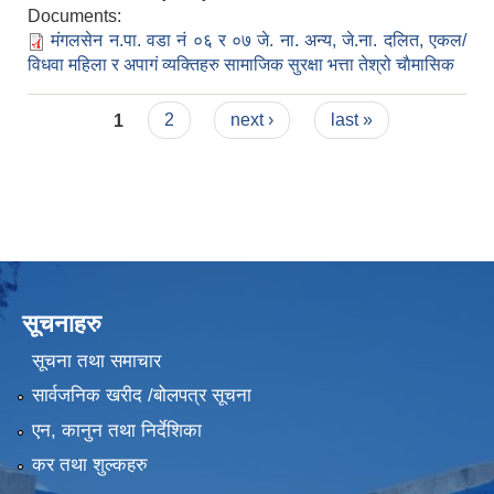
Documents:
मंगलसेन न.पा. वडा नं ०६ र ०७ जे. ना. अन्य, जे.ना. दलित, एकल/
विधवा महिला र अपागं व्यक्तिहरु सामाजिक सुरक्षा भत्ता तेश्रो चाैमासिक
Pages
1
2
next ›
last »
सूचनाहरु
सूचना तथा समाचार
सार्वजनिक खरीद /बोलपत्र सूचना
एन, कानुन तथा निर्देशिका
कर तथा शुल्कहरु